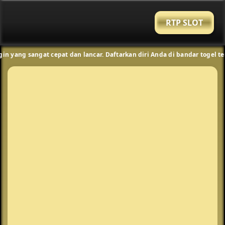
RTP SLOT
g sangat cepat dan lancar. Daftarkan diri Anda di bandar togel terbesa