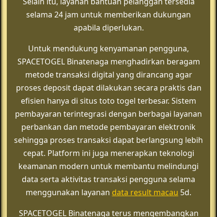
Selain itu, layanan bantuan pelanggan tersedia
selama 24 jam untuk memberikan dukungan
apabila diperlukan.
Untuk mendukung kenyamanan pengguna,
SPACETOGEL Binatenaga menghadirkan beragam
metode transaksi digital yang dirancang agar
proses deposit dapat dilakukan secara praktis dan
efisien hanya di situs toto togel terbesar. Sistem
pembayaran terintegrasi dengan berbagai layanan
perbankan dan metode pembayaran elektronik
sehingga proses transaksi dapat berlangsung lebih
cepat. Platform ini juga menerapkan teknologi
keamanan modern untuk membantu melindungi
data serta aktivitas transaksi pengguna selama
menggunakan layanan
data result macau
5d.
SPACETOGEL Binatenaga terus mengembangkan