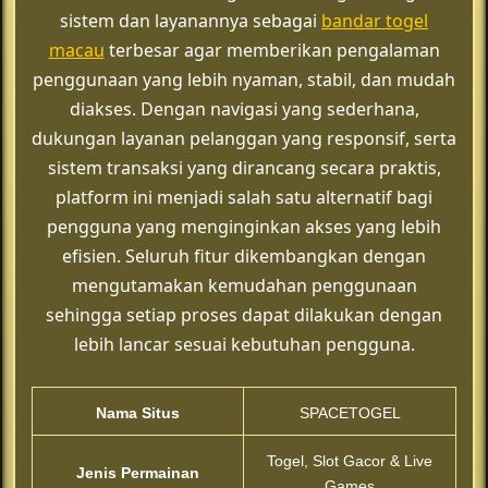
sistem dan layanannya sebagai
bandar togel
macau
terbesar agar memberikan pengalaman
penggunaan yang lebih nyaman, stabil, dan mudah
diakses. Dengan navigasi yang sederhana,
dukungan layanan pelanggan yang responsif, serta
sistem transaksi yang dirancang secara praktis,
platform ini menjadi salah satu alternatif bagi
pengguna yang menginginkan akses yang lebih
efisien. Seluruh fitur dikembangkan dengan
mengutamakan kemudahan penggunaan
sehingga setiap proses dapat dilakukan dengan
lebih lancar sesuai kebutuhan pengguna.
Nama Situs
SPACETOGEL
Togel, Slot Gacor & Live
Jenis Permainan
Games